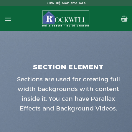
Skip
LIÊN HỆ 0981.370.068
to
content
SECTION ELEMENT
Sections are used for creating full
width backgrounds with content
inside it. You can have Parallax
Effects and Background Videos.