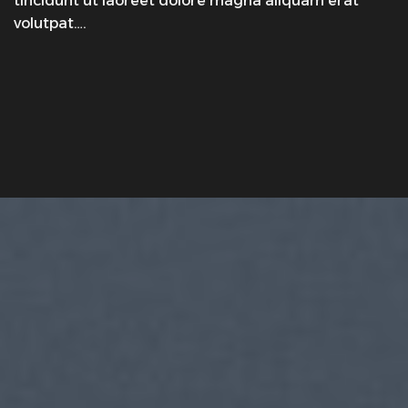
tincidunt ut laoreet dolore magna aliquam erat
volutpat….