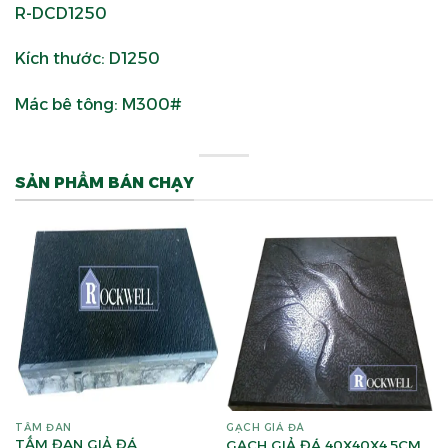
R-DCD1250
Kích thước: D1250
Mác bê tông: M300#
SẢN PHẨM BÁN CHẠY
TẤM ĐAN
GẠCH GIẢ ĐÁ
TẤM ĐAN GIẢ ĐÁ
GẠCH GIẢ ĐÁ 40X40X4.5CM