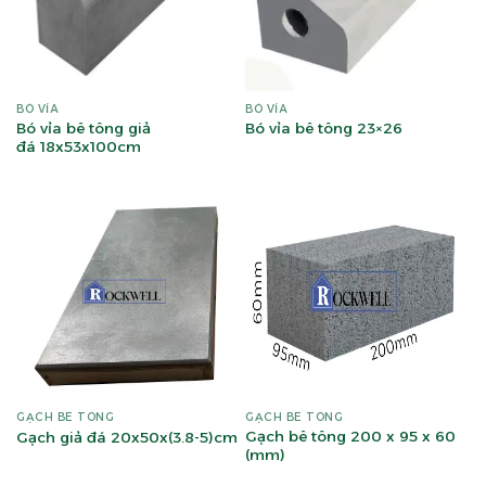
BÓ VỈA
BÓ VỈA
Bó vỉa bê tông giả
Bó vỉa bê tông 23×26
đá 18x53x100cm
GẠCH BÊ TÔNG
GẠCH BÊ TÔNG
Gạch bê tông 200 x 95 x 60
Gạch giả đá 20x50x(3.8-5)cm
(mm)