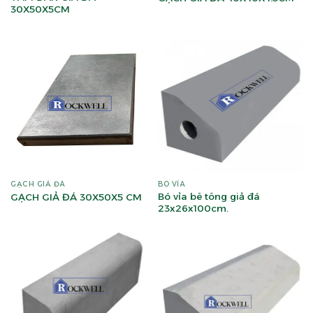
30X50X5CM
GẠCH GIẢ ĐÁ
BÓ VỈA
Bó vỉa bê tông giả đá
GẠCH GIẢ ĐÁ 30X50X5 CM
23x26x100cm.