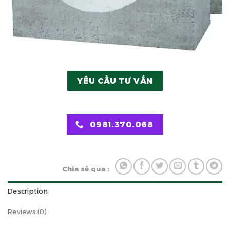
YÊU CẦU TƯ VẤN
0981.370.068
Chia sẻ qua :
Description
Reviews (0)