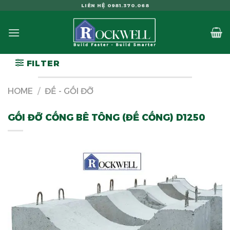
Skip
LIÊN HỆ 0981.370.068
to
content
FILTER
HOME
/
ĐẾ - GỐI ĐỠ
GỐI ĐỠ CỐNG BÊ TÔNG (ĐẾ CỐNG) D1250