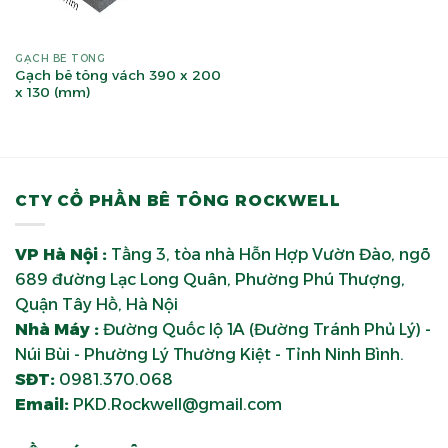
GẠCH BÊ TÔNG
Gạch bê tông vách 390 x 200
x 130 (mm)
CTY CỔ PHẦN BÊ TÔNG ROCKWELL
VP Hà Nội :
Tầng 3, tòa nhà Hỗn Hợp Vườn Đào, ngõ
689 đường Lạc Long Quân, Phường Phú Thượng,
Quận Tây Hồ, Hà Nội
Nhà Máy :
Đường Quốc lộ 1A (Đường Tránh Phủ Lý) -
Núi Bùi - Phường Lý Thường Kiệt - Tỉnh Ninh Bình.
SĐT:
0981.370.068
Email:
PKD.Rockwell@gmail.com