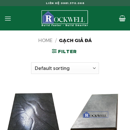
Skip
LIÊN HỆ 0981.370.068
to
content
HOME
/
GẠCH GIẢ ĐÁ
FILTER