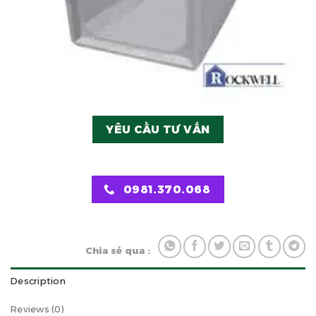
YÊU CẦU TƯ VẤN
0981.370.068
Chia sẻ qua :
Description
Reviews (0)