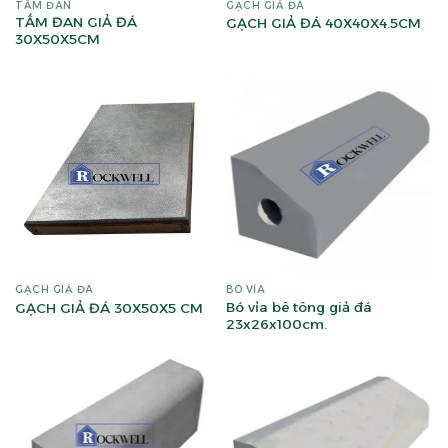
TẤM ĐAN
GẠCH GIẢ ĐÁ
TẤM ĐAN GIẢ ĐÁ
GẠCH GIẢ ĐÁ 40X40X4.5CM
30X50X5CM
GẠCH GIẢ ĐÁ
BÓ VỈA
Bó vỉa bê tông giả đá
GẠCH GIẢ ĐÁ 30X50X5 CM
23x26x100cm.