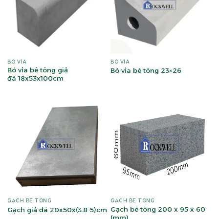
BÓ VỈA
BÓ VỈA
Bó vỉa bê tông giả
Bó vỉa bê tông 23×26
đá 18x53x100cm
GẠCH BÊ TÔNG
GẠCH BÊ TÔNG
Gạch bê tông 200 x 95 x 60
Gạch giả đá 20x50x(3.8-5)cm
(mm)