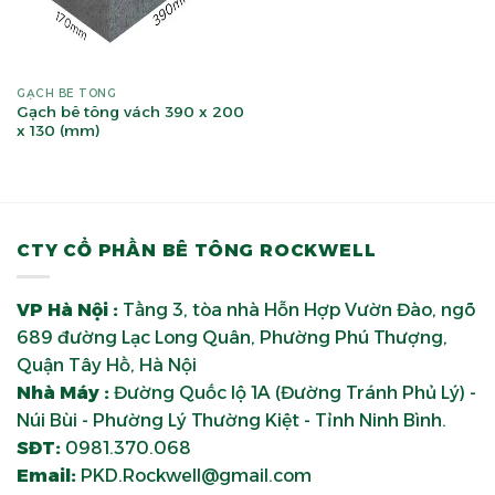
GẠCH BÊ TÔNG
Gạch bê tông vách 390 x 200
x 130 (mm)
CTY CỔ PHẦN BÊ TÔNG ROCKWELL
VP Hà Nội :
Tầng 3, tòa nhà Hỗn Hợp Vườn Đào, ngõ
689 đường Lạc Long Quân, Phường Phú Thượng,
Quận Tây Hồ, Hà Nội
Nhà Máy :
Đường Quốc lộ 1A (Đường Tránh Phủ Lý) -
Núi Bùi - Phường Lý Thường Kiệt - Tỉnh Ninh Bình.
SĐT:
0981.370.068
Email:
PKD.Rockwell@gmail.com