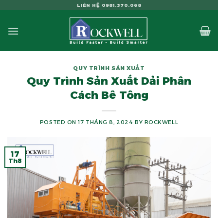
Skip
LIÊN HỆ 0981.370.068
to
content
QUY TRÌNH SẢN XUẤT
Quy Trình Sản Xuất Dải Phân
Cách Bê Tông
POSTED ON
17 THÁNG 8, 2024
BY
ROCKWELL
17
Th8