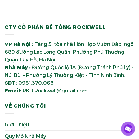
CTY CỔ PHẦN BÊ TÔNG ROCKWELL
VP Hà Nội :
Tầng 3, tòa nhà Hỗn Hợp Vườn Đào, ngõ
689 đường Lạc Long Quân, Phường Phú Thượng,
Quận Tây Hồ, Hà Nội
Nhà Máy :
Đường Quốc lộ 1A (Đường Tránh Phủ Lý) -
Núi Bùi - Phường Lý Thường Kiệt - Tỉnh Ninh Bình.
SĐT:
0981.370.068
Email:
PKD.Rockwell@gmail.com
VỀ CHÚNG TÔI
Giới Thiệu
Quy Mô Nhà Máy