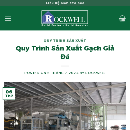
Skip
LIÊN HỆ 0981.370.068
to
content
QUY TRÌNH SẢN XUẤT
Quy Trình Sản Xuất Gạch Giả
Đá
POSTED ON
6 THÁNG 7, 2024
BY
ROCKWELL
06
Th7