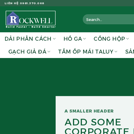
Skip
LIÊN HỆ 0981.370.068
to
Search
content
for:
DẢI PHÂN CÁCH
HỐ GA
CỐNG HỘP
GẠCH GIẢ ĐÁ
TẤM ỐP MÁI TALUY
SẢ
A SMALLER HEADER
ADD SOME
CORPORATE