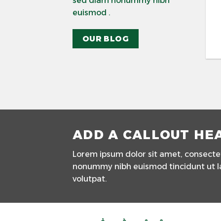
sed diam nonummy nibh
euismod .
OUR BLOG
ADD A CALLOUT HE
Lorem ipsum dolor sit amet, consectet
nonummy nibh euismod tincidunt ut l
volutpat.