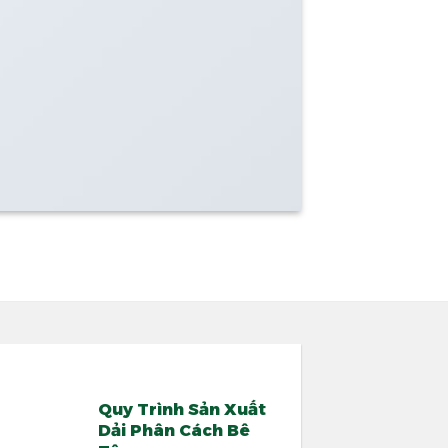
17
Th8
Quy Trình Sản Xuất
Dải Phân Cách Bê