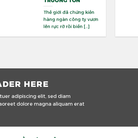
TRƯỜNG TỒN
Thế giới đã chứng kiến
hàng ngàn công ty vươn
lên rực rỡ rồi biến [...]
ADER HERE
uer adipiscing elit, sed diam
aoreet dolore magna aliquam erat