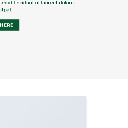
mod tincidunt ut laoreet dolore
utpat.
 HERE