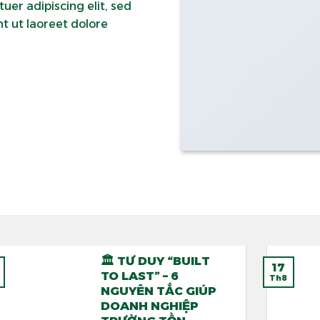
uer adipiscing elit, sed
 ut laoreet dolore
🏛️ TƯ DUY “BUILT
17
TO LAST” – 6
Th8
NGUYÊN TẮC GIÚP
DOANH NGHIỆP