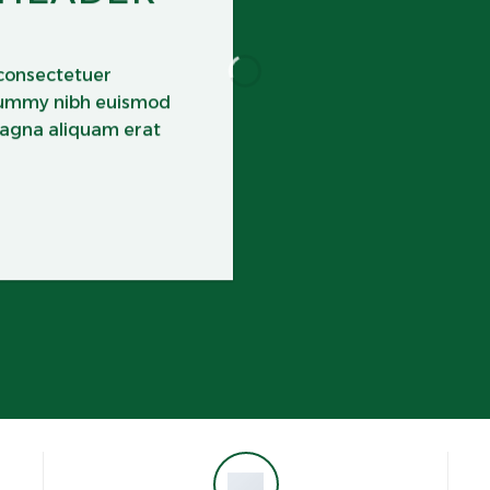
 consectetuer
onummy nibh euismod
magna aliquam erat