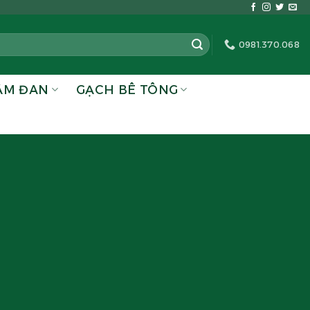
0981.370.068
ẤM ĐAN
GẠCH BÊ TÔNG