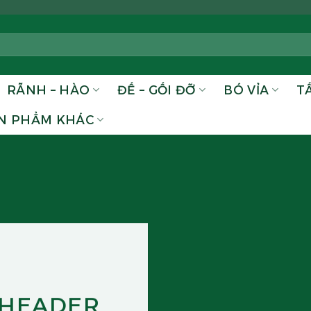
RÃNH – HÀO
ĐẾ – GỐI ĐỠ
BÓ VỈA
T
N PHẨM KHÁC
 HEADER